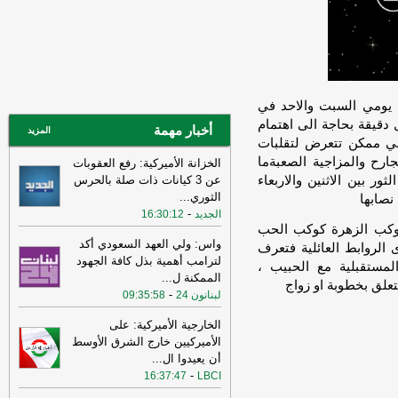
14:33
السعودية تعلن اعتراض مسيرات
قادمة من العراق
-
سكاي نيوز عربية
15:26
السفير الأميركي لدى الأمم
المتحدة: ترامب يمنح المحادثات مع إيران
فرصة
-
لبنانون 24
ل يومي السبت والاحد في
14:45
وكالة فارس: ناقلة النفط التي
دقيقة بحاجة الى اهتمام
أخبار مهمة
المزيد
فُجرت بلغم بحري في هرمز انحرفت عن
لي ممكن تتعرض لتقلبات
المسار الذي حددته إيران
-
لبنانون 24
رح والمزاجية الصعبةما
الخزانة الأميركية: رفع العقوبات
ور بين الاثنين والاربعاء
عن 3 كيانات ذات صلة بالحرس
11:08
عراقجي: واشنطن كانت تسعى
الثوري
...
نصابها
إلى دفع الأمور نحو التصعيد وهي التي
-
الجديد
16:30:12
انتهكت الاتفاق وأوصلت الأمور إلى الوضع
وكب الزهرة كوكب الحب
الراهن
-
أل بي سي أي
واس: ولي العهد السعودي أكد
الروابط العائلية فتعرف
10:29
عراقجي: لم نلحظ أي حسن نية
لترامب أهمية بذل كافة الجهود
مستقبلية مع الحبيب ،
في سلوك الولايات المتحدة
-
الممكنة ل
...
لبنانون 24
تعلق بخطوبة او زواج
-
لبنانون 24
09:35:58
16:59
عراقجي: لن نقبل بوقف إطلاق نار
مؤقت ولن يُطرح هذا الأمر ما لم تُلبَّ
الخارجية الأميركية: على
مطالبنا بشأن مضيق هرمز
-
لبنانون 24
الأميركيين خارج الشرق الأوسط
أن يعيدوا ال
...
12:31
الأردن تعلن اعتراض 4 صواريخ
-
16:37:47
LBCI
إيرانية وسقوط 2 في مناطق خالية
-
صحيفة
عاجل الإلكترونية