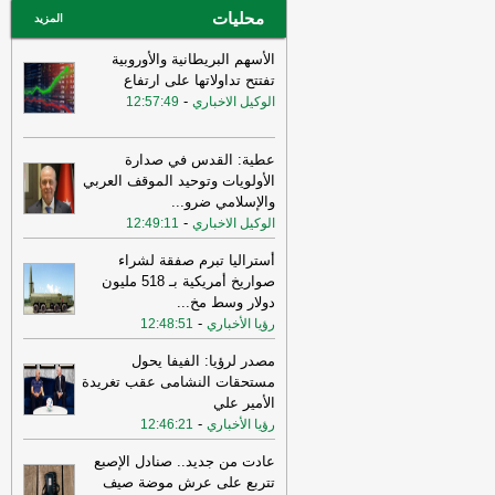
محليات
المزيد
الأسهم البريطانية والأوروبية
تفتتح تداولاتها على ارتفاع
-
الوكيل الاخباري
12:57:49
عطية: القدس في صدارة
الأولويات وتوحيد الموقف العربي
والإسلامي ضرو
...
-
الوكيل الاخباري
12:49:11
أستراليا تبرم صفقة لشراء
صواريخ أمريكية بـ 518 مليون
دولار وسط مخ
...
-
رؤيا الأخباري
12:48:51
مصدر لرؤيا: الفيفا يحول
مستحقات النشامى عقب تغريدة
الأمير علي
-
رؤيا الأخباري
12:46:21
عادت من جديد.. صنادل الإصبع
تتربع على عرش موضة صيف