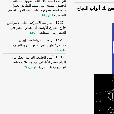
لترامب أهمية بذل كافة الجهود الممكنة
لتحقيق التهدئة التي تمهد الطريق لحلول
تح لك أبواب النجاح
دبلوماسية وضرورة تغليب لغة الحوار لخفض
التصعيد
-
لبنانون 24
16:37
الخارجية الأميركية: على الأميركيين
خارج الشرق الأوسط أن يعيدوا النظر في
السفر إلى المنطقة
-
LBCI
16:21
ترامب: ضرباتنا ضد إيران
مستمرة ولن يكون أمامها سوى التراجع
-
لبنانون 24
16:30
أمين الجامعة العربية: نحذر من
إقدام بعض الأطراف من محاولات جبانة
لتوسيع رقعة الصراع
-
لبنانون 24
16:16
الهيئة العليا للإغاثة تسلمت الدفعة
العاشرة من حملة المساعدات المنظمة من
المملكة الأردنية الهاشمية وتضمّ 18 شاحنة
-
إرتكاز نيوز
16:45
وزير الخزانة الأميركي: لن نسمح
لإيران اتخاذ التجارة العالمية رهينة أو
استخدام الشحن الدولي لتمويل الحرس
الثوري
-
لبنانون 24