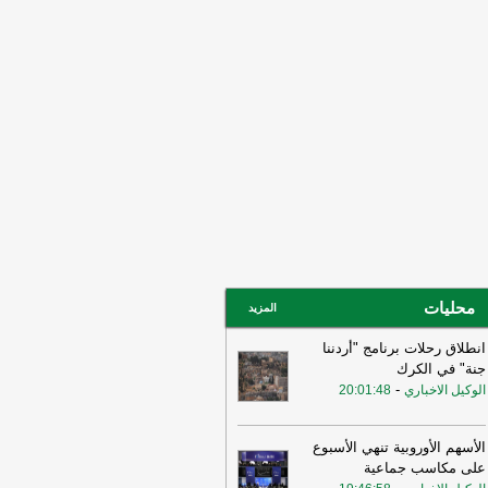
ني ربما سهّل الضربات الأميركية
لإسرائيلية قبيل الحرب وربما لا يزال
خرق الأمني قائمًا
-
لبنانون 24
15:55
بيان للجيش الأردني بعد القصف
إيراني للعقبة
-
بتوقيت بيروت
15:43
وزير الطاقة الأميركي: نعمل حاليا
ى ضمان تدفق النفط والغاز عبر مضيق
مز بتعاون إيراني أو من غيره
-
أل بي سي
14:18
أ.ف.ب: صافرات الإنذار تدوي في
ّان
-
أل بي سي أي
محليات
المزيد
انطلاق رحلات برنامج "أردننا
جنة" في الكرك
-
الوكيل الاخباري
20:01:48
الأسهم الأوروبية تنهي الأسبوع
على مكاسب جماعية