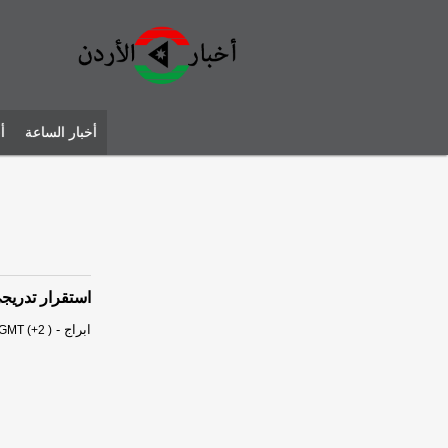
أخبار الساعة
أ
استقرار تدريج
ابراج
-
 GMT (+2 )