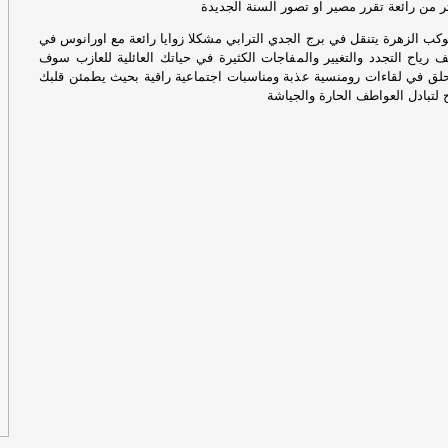
ر من رائعة تقرر مصير او تصور السنة الجديدة
 كوكب الزهرة يتنقل في برج الجدي الترابي مشكلا زوايا رائعة مع اورانوس في
إل
رياح التجدد والتغيير والمفاجات الكثيرة في حياتك العائلية للعازب سوف
ان
تحلق في لقاءات رومنسية عذبة ومناسبات اجتماعية راقية بحيث يطمئن قلبك
ال
لتبادل العواطف الحارة والجياشة
في
مؤ
مط
إيرا
عا
ال
ت‫
ها
مس