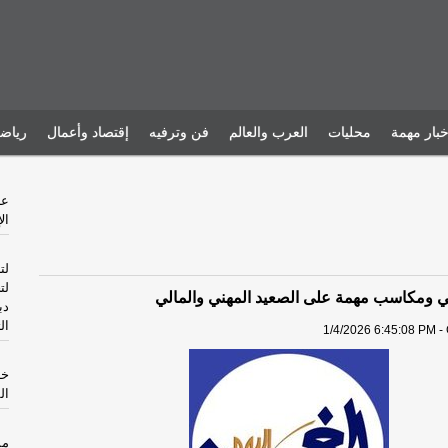
خبار مهمة
محليات
العرب والعالم
فن وترفيه
إقتصاد وأعمال
رياض
ال
لت
لت
ي ومكاسب مهمة على الصعيد المهني والمالي
دب
ال
1/4/2026 6:45:08 PM -
خا
ال
مس