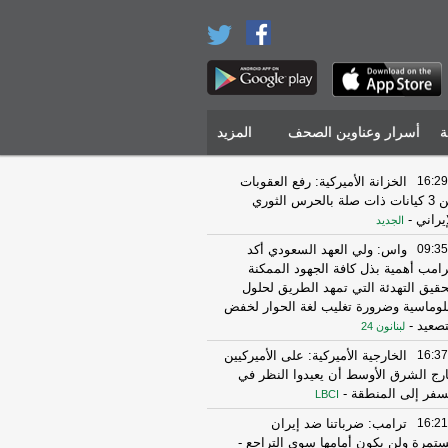
ة
أسرار وعناوين الصحف
المزيد
16:29
الخزانة الأميركية: رفع العقوبات
عن 3 كيانات ذات صلة بالحرس الثوري
إيراني
-
الجديد
09:35
واس: ولي العهد السعودي أكد
رامب أهمية بذل كافة الجهود الممكنة
حقيق التهدئة التي تمهد الطريق لحلول
لوماسية وضرورة تغليب لغة الحوار لخفض
تصعيد
-
لبنانون 24
16:37
الخارجية الأميركية: على الأميركيين
رج الشرق الأوسط أن يعيدوا النظر في
سفر إلى المنطقة
-
LBCI
16:21
ترامب: ضرباتنا ضد إيران
تمرة ولن يكون أمامها سوى التراجع
-