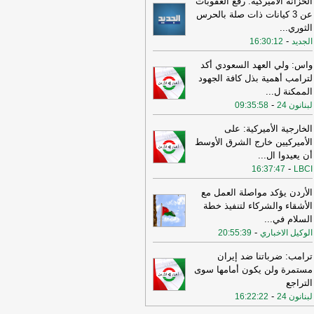
الخزانة الأميركية: رفع العقوبات
عن 3 كيانات ذات صلة بالحرس
11:08
عراقجي: واشنطن كانت تسعى
الثوري
...
ى دفع الأمور نحو التصعيد وهي التي
-
الجديد
16:30:12
تهكت الاتفاق وأوصلت الأمور إلى الوضع
راهن
-
أل بي سي أي
واس: ولي العهد السعودي أكد
10:29
عراقجي: لم نلحظ أي حسن نية
لترامب أهمية بذل كافة الجهود
 سلوك الولايات المتحدة
-
الممكنة ل
...
لبنانون 24
-
لبنانون 24
09:35:58
16:59
عراقجي: لن نقبل بوقف إطلاق نار
قت ولن يُطرح هذا الأمر ما لم تُلبَّ
الخارجية الأميركية: على
البنا بشأن مضيق هرمز
-
لبنانون 24
الأميركيين خارج الشرق الأوسط
أن يعيدوا ال
...
12:31
الأردن تعلن اعتراض 4 صواريخ
-
16:37:47
LBCI
نية وسقوط 2 في مناطق خالية
-
صحيفة
جل الإلكترونية
الأردن يؤكد مواصلة العمل مع
الأشقاء والشركاء لتنفيذ خطة
19:02
‏الخارجية الأردنية للقائم بالأعمال
السلام في
...
إيراني: هناك بيانات إيرانية رسمية
-
الوكيل الاخباري
حريضية ضد الأردن ⁧
-
20:55:39
لبنانون 24
15:57
وزير الدفاع الإسرائيلي: إذا
ترامب: ضرباتنا ضد إيران
جمتنا إيران فسنرد ونهاجمها بشكل
مستمرة ولن يكون أمامها سوى
تقل
-
LBCI
التراجع
-
لبنانون 24
16:22:22
15:55
وزير الخارجية الإيراني: اختراق