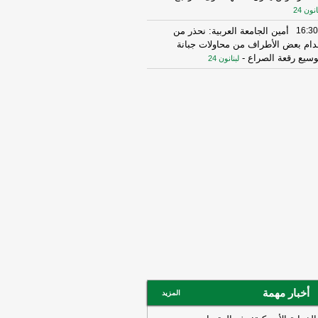
انون 24
16:30
أمين الجامعة العربية: نحذر من
دام بعض الأطراف من محاولات جبانة
وسيع رقعة الصراع
-
لبنانون 24
16:16
الهيئة العليا للإغاثة تسلمت الدفعة
عاشرة من حملة المساعدات المنظمة من
ملكة الأردنية الهاشمية وتضمّ 18 شاحنة
رتكاز نيوز
16:45
وزير الخزانة الأميركي: لن نسمح
يران اتخاذ التجارة العالمية رهينة أو
تخدام الشحن الدولي لتمويل الحرس
ثوري
-
لبنانون 24
14:33
السعودية تعلن اعتراض مسيرات
دمة من العراق
-
سكاي نيوز عربية
15:26
السفير الأميركي لدى الأمم
متحدة: ترامب يمنح المحادثات مع إيران
صة
-
لبنانون 24
14:45
وكالة فارس: ناقلة النفط التي
أخبار مهمة
المزيد
جرت بلغم بحري في هرمز انحرفت عن
مسار الذي حددته إيران
-
لبنانون 24