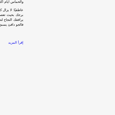
والحماس ايام اكث
عاطفيًا: لا يزال
برجك بحيث تعصف 
يرافقك النجاح ل
فالجو دافئ يسمح 
إقرأ المزيد