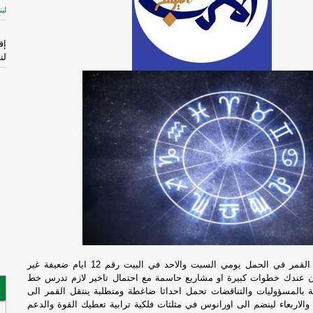
لبن
إق
لت
ال
الم
-
إ
لإ
اس
ال
قا
ال
فر
مهنيا: البداية مع القمر في الحمل يومي السبت والاحد في البيت رقم 12 ايام ضعيفة غير
 عندك خطوات كبيرة او مشاريع حاسمة مع احتمال تاخير لازم تدرس خط
ئة بالمسؤوليات والتناقضات تحمل احداثا ضاغطة ومتطلبة ينتقل القمر الى
فُ
 والاربعاء لينضم الى اورانوس في مثلثات فلكية ترابية تعطيك القوة والدعم
ال