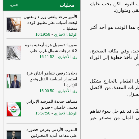
 اليوم. لكن يجب عليك
10:29
محليات
عراقجي: لم نلحظ أي حسن نية
المزيد
قي ومتوازن.
في سلوك الولايات المتحدة
-
لبنانون 24
الأمير مرعد يلتقي وزراء ومعنيين
لبحث أسباب تعثر تطبيق كودة
ح هذا الوقت هو أحد أكثر
متطلبا
...
-
الوكيل الاخباري
16:19:58
سوريا: تسجيل هزة أرضية بقوة
يد، وفي مكانه الصحيح،
4.3 درجات شمال غرب حلب
-
رؤيا الأخباري
16:11:52
 أن تأخذ خطوة إلى الوراء
.
دحلان: رفض نتنياهو اتفاق غزة
استمرار لسياسة القتل وتحدٍ
اول الطعام بالخارج بشكل
للإدارة ا
...
طربات المعدة، من الأفضل
-
رؤيا الأخباري
16:00:50
منزل.
مشاهد جديدة للمرشد الإيراني
مجتبى خامنئي - فيديو
ًا، قد يتم حل سوء تفاهم
-
الوكيل الاخباري
15:57:56
 المال من مصادر غير
المدرب الأردني يفرض حضوره
على مقاعد أندية المحترفين