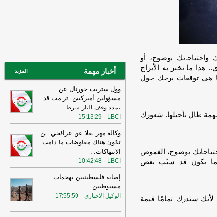
10:43
مستشار المرشد الإيراني: القوى
الأجنبية هي السبب الرئيسي لزعزعة الأمن
وعليها مغادرة المنطقة
-
لبنانون 24
16:29
الخزانة الأميركية: رفع العقوبات
عن 3 كيانات ذات صلة بالحرس الثوري
 واحتياجاتك بوضوح، أو
الإيراني
-
الجديد
. هذا ما تخبر به الأبراج
أخبار مهمة
المزيد
09:35
واس: ولي العهد السعودي أكد
ما هي توقعات برجك حول
لترامب أهمية بذل كافة الجهود الممكنة
وول ستريت جورنال عن
لتحقيق التهدئة التي تمهد الطريق لحلول
مسؤولين أميركيين: ترامب قد
دبلوماسية وضرورة تغليب لغة الحوار لخفض
يمدد وقف النار شرط
...
التصعيد
-
لبنانون 24
 مهمة طال تأجيلها. شعورك
-
15:13:29
LBCI
16:37
الخارجية الأميركية: على الأميركيين
وكالة مهر نقلا عن عراقجي: لن
خارج الشرق الأوسط أن يعيدوا النظر في
تكون هناك مفاوضات ما دامت
السفر إلى المنطقة
-
LBCI
حتياجاتك بوضوح، الغموض
الانتهاكات
...
16:21
ترامب: ضرباتنا ضد إيران
-
10:42:48
LBCI
بما يكون قد سبّب بعض
مستمرة ولن يكون أمامها سوى التراجع
-
إصابة فلسطينيين بهجمات
لبنانون 24
مستوطنين
16:30
أمين الجامعة العربية: نحذر من
-
الوكيل الاخباري
17:55:59
أنك ستدرك تمامًا قيمة
إقدام بعض الأطراف من محاولات جبانة
لتوسيع رقعة الصراع
-
لبنانون 24