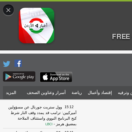
×
FREE 
 وترفيه
إقتصاد وأعمال
رياضة
أسرار وعناوين الصحف
المزيد
15:12
وول ستريت جورنال عن مسؤولين
أميركيين: ترامب قد يمدد وقف النار شرط
كبح البرنامج النووي واستئناف الملاحة
بمضيق هرمز
-
LBCI