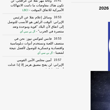
10:41
وكالة مهر نقلا عن عراقجي: لن
تكون هناك مفاوضات ما دامت الانتهاكات
الأميركية للاتفاق الموقت
-
LBCI
16:53
وسائل إعلام نقلا عن الرئيس
الإيراني: الوقت الراهن هو الأنسب للتوصل
إلى اتفاق لأن البلاد "قوية وموحدة وتعد
منتصرة في الحرب"
-
أل بي سي أي
16:53
فانس لفوكس نيوز: نحن في
منتصف اللعبة ونستخدم أدوات دبلوماسية
واقتصادية وعسكرية للوصول لأفضل نتيجة
لشعبنا
-
أل بي سي أي
15:57
أمين مجلس الأمن القومي
الإيراني: لن يفتح مضيق هرمز إلا إذا عدلت
أميركا سلوكها
-
لبنانون 24
15:41
الحرس الثوري: إعادة فتح مضيق
هرمز لا ترتبط بمفاوضات إيران وسلطنة
عُمان
-
صحيفة عاجل الإلكترونية
13:26
الرئيس الإيراني مسعود بزشكيان:
الجانب الأميركي خالف بند مضيق هرمز في
مذكرة التفاهم ونحن بدورنا رددنا عليهم
-
الجديد