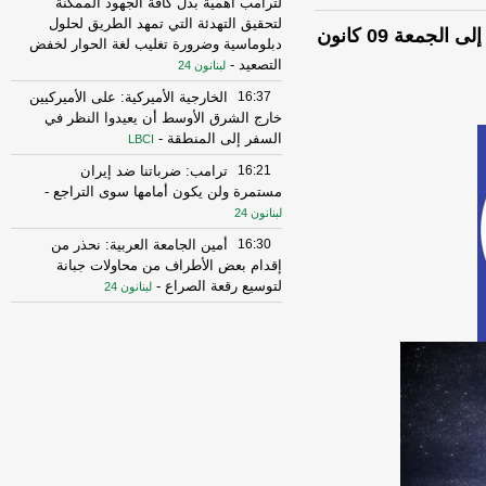
لترامب أهمية بذل كافة الجهود الممكنة
لتحقيق التهدئة التي تمهد الطريق لحلول
توقعات برج "الثور" من السبت 03 كانون الثاني إلى الجمعة 09 كانون
دبلوماسية وضرورة تغليب لغة الحوار لخفض
التصعيد
-
لبنانون 24
16:37
الخارجية الأميركية: على الأميركيين
خارج الشرق الأوسط أن يعيدوا النظر في
السفر إلى المنطقة
-
LBCI
16:21
ترامب: ضرباتنا ضد إيران
مستمرة ولن يكون أمامها سوى التراجع
-
لبنانون 24
16:30
أمين الجامعة العربية: نحذر من
إقدام بعض الأطراف من محاولات جبانة
لتوسيع رقعة الصراع
-
لبنانون 24
16:16
الهيئة العليا للإغاثة تسلمت الدفعة
العاشرة من حملة المساعدات المنظمة من
المملكة الأردنية الهاشمية وتضمّ 18 شاحنة
-
إرتكاز نيوز
16:45
وزير الخزانة الأميركي: لن نسمح
لإيران اتخاذ التجارة العالمية رهينة أو
استخدام الشحن الدولي لتمويل الحرس
الثوري
-
لبنانون 24