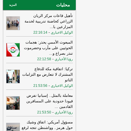
محليات
المزيد
تأهيل قاعات مركز الريان
الزراعي كحاضنة تدريبية لخدمة
المزارعين با
...
-
الوكيل الاخباري
22:16:14
المبعوث الأممي يحذر: هجمات
الحوثيين على مأرب وحضرموت
تنذر بصراع و
...
-
رؤيا الأخباري
22:12:58
تركيا: اتفاقية مكة للدفاع
المشترك لا تتعارض مع التزامات
الناتو
-
الوكيل الاخباري
21:53:56
معاملة بالمثل.. إسبانيا تفرض
قيودا حدودية على المسافرين
القادمين
...
-
رؤيا الأخباري
21:53:50
مسؤول أمريكي: اتفاق وشيك
حول هرمز.. وواشنطن تتجه لرفع