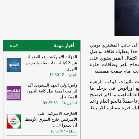
14:33
السعودية تعلن اعتراض مسيرات
قادمة من العراق
-
سكاي نيوز عربية
15:26
السفير الأميركي لدى الأمم
المتحدة: ترامب يمنح المحادثات مع إيران
فرصة
-
لبنانون 24
14:45
وكالة فارس: ناقلة النفط التي
 الى جانب المشتري يومي
أخبار مهمة
المزيد
فُجرت بلغم بحري في هرمز انحرفت عن
 جدا يعطيك طاقة تواصل
المسار الذي حددته إيران
-
لبنانون 24
الخزانة الأميركية: رفع العقوبات
اكتمال القمر يضوي على
عن 3 كيانات ذات صلة بالحرس
11:08
عراقجي: واشنطن كانت تسعى
نجاح باهر وطاقات حلوة
الثوري
...
إلى دفع الأمور نحو التصعيد وهي التي
انت امام صفحة مفصلية
-
الجديد
16:30:12
انتهكت الاتفاق وأوصلت الأمور إلى الوضع
الراهن
-
تحت تاثيرات كوكب الزهرة
أل بي سي أي
واس: ولي العهد السعودي أكد
 اورانوس في برجك ما
10:29
عراقجي: لم نلحظ أي حسن نية
لترامب أهمية بذل كافة الجهود
عائلة اهتماما اكبر فيصبح
في سلوك الولايات المتحدة
-
الممكنة ل
...
لبنانون 24
 جميلاً فالجو العام واعد
-
لبنانون 24
09:35:58
16:59
عراقجي: لن نقبل بوقف إطلاق نار
بك فترة ممتازة للارتباط
مؤقت ولن يُطرح هذا الأمر ما لم تُلبَّ
الخارجية الأميركية: على
مطالبنا بشأن مضيق هرمز
-
لبنانون 24
الأميركيين خارج الشرق الأوسط
أن يعيدوا ال
...
12:31
الأردن تعلن اعتراض 4 صواريخ
-
16:37:47
LBCI
إيرانية وسقوط 2 في مناطق خالية
-
صحيفة
عاجل الإلكترونية