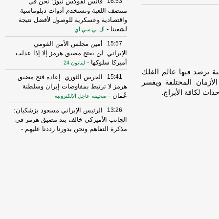
16:53
فانس لفوكس نيوز: نحن في
منتصف اللعبة ونستخدم أدوات دبلوماسية
واقتصادية وعسكرية للوصول لأفضل نتيجة
لشعبنا
-
أل بي سي أي
15:57
أمين مجلس الأمن القومي
الإيراني: لن يفتح مضيق هرمز إلا إذا عدلت
أميركا سلوكها
-
لبنانون 24
unab] زاوية صباحية يومية يرصد فيها عالم الفلك
15:41
الحرس الثوري: إعادة فتح مضيق
لأزمان المختلفة ويفسر
هرمز لا ترتبط بمفاوضات إيران وسلطنة
داث لكافة الأبراج.
عُمان
-
صحيفة عاجل الإلكترونية
13:26
الرئيس الإيراني مسعود بزشكيان:
الجانب الأميركي خالف بند مضيق هرمز في
مذكرة التفاهم ونحن بدورنا رددنا عليهم
-
الجديد
10:43
مستشار المرشد الإيراني: القوى
الأجنبية هي السبب الرئيسي لزعزعة الأمن
وعليها مغادرة المنطقة
-
لبنانون 24
16:29
الخزانة الأميركية: رفع العقوبات
عن 3 كيانات ذات صلة بالحرس الثوري
الإيراني
-
الجديد