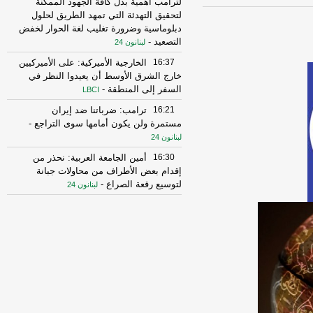
لترامب أهمية بذل كافة الجهود الممكنة
لتحقيق التهدئة التي تمهد الطريق لحلول
دبلوماسية وضرورة تغليب لغة الحوار لخفض
التصعيد
-
لبنانون 24
16:37
الخارجية الأميركية: على الأميركيين
خارج الشرق الأوسط أن يعيدوا النظر في
السفر إلى المنطقة
-
LBCI
16:21
ترامب: ضرباتنا ضد إيران
مستمرة ولن يكون أمامها سوى التراجع
-
لبنانون 24
16:30
أمين الجامعة العربية: نحذر من
إقدام بعض الأطراف من محاولات جبانة
لتوسيع رقعة الصراع
-
لبنانون 24
16:16
الهيئة العليا للإغاثة تسلمت الدفعة
العاشرة من حملة المساعدات المنظمة من
المملكة الأردنية الهاشمية وتضمّ 18 شاحنة
-
إرتكاز نيوز
16:45
وزير الخزانة الأميركي: لن نسمح
لإيران اتخاذ التجارة العالمية رهينة أو
استخدام الشحن الدولي لتمويل الحرس
الثوري
-
لبنانون 24