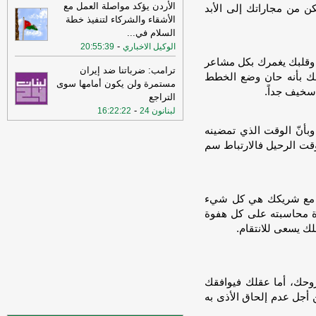
الأردن يؤكد مواصلة العمل مع
ن من مجاراتك إلى الأبد
الأشقاء والشركاء لتنفيذ خطة
19:02
‏الخارجية الأردنية للقائم بالأعمال
السلام في
...
الإيراني: هناك بيانات إيرانية رسمية
-
الوكيل الاخباري
تحريضية ضد الأردن ⁧‫
-
20:55:39
لبنانون 24
ة وقلبك يغمرك بكل مشاعر
15:57
وزير الدفاع الإسرائيلي: إذا
ترامب: ضرباتنا ضد إيران
لاغك بأنه حان وضع الخطط
هاجمتنا إيران فسنرد ونهاجمها بشكل
مستمرة ولن يكون أمامها سوى
 سخيف جداً.
مستقل
-
LBCI
التراجع
-
لبنانون 24
16:22:22
15:55
وزير الخارجية الإيراني: اختراق
أمني ربما سهّل الضربات الأميركية
وبأنّ الوقت الذي تمضينه
والإسرائيلية قبيل الحرب وربما لا يزال
وقت الرحيل فالارتباط سم
الخرق الأمني قائمًا
-
لبنانون 24
15:55
بيان للجيش الأردني بعد القصف
الإيراني للعقبة
-
بتوقيت بيروت
قة مع شريكك هي كل شيء
15:43
وزير الطاقة الأميركي: نعمل حاليا
 محاسبته على كل هفوة
على ضمان تدفق النفط والغاز عبر مضيق
ك يسعى للانتقام.
هرمز بتعاون إيراني أو من غيره
-
أل بي سي
أي
14:18
أ.ف.ب: صافرات الإنذار تدوي في
 روحك، أما عقلك فيوافقك
عمّان
-
أل بي سي أي
ن أجل عدم إلحاق الأذى به