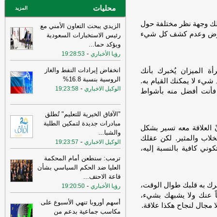
محليات
المزيد
ملك وجهة نظر مختلفة حول
الزيدي يبحث التعاون الأمني مع
غموض وعدم كشف كل شيء
رئيس الاستخبارات السعودية
ويؤكد حما
...
-
رؤيا الأخباري
19:28:53
انخفاض إيرادات النفط والغاز
أة الميزان يُخبرك بأنك
الروسية بنسبة 16.8%
 شيء لا يمكنك القيام به.
-
الوكيل الاخباري
19:23:58
، فأنت أفضل منه بأشواط
"الآفاق الخيرية للتعليم" تُطلق
مبادرات جديدة لتمكين الطلبة
ّ العلاقة معه تسير بشكل
والشبا
...
خلاب والمثير. لكن عقلك
-
الوكيل الاخباري
19:23:57
ني كافية بالنسبة إليه،
ترمب: سنطعن أمام المحكمة
العليا ضد الحكم السياسي بشأن
قاعة الاحتف
...
خبرك به قلبك طوال الوقت،
-
رؤيا الأخباري
19:20:50
 عنك ولا يشبهك بشيء،
أسهم أوروبا تنهي الأسبوع على
 مجال لنجاح هكذا علاقة.
مكاسب جماعية بدعم من