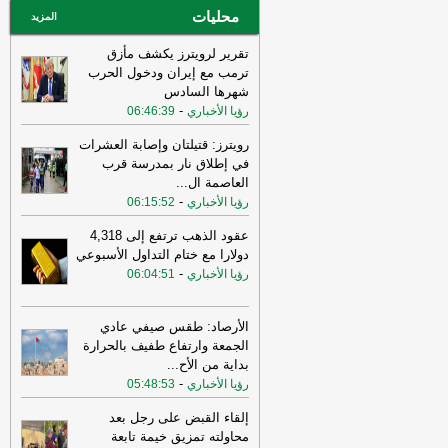
محليات
المزيد
تقرير لرويترز يكشف مأزق
ترمب مع إيران ودخول الحرب
شهرها السادس
-
رؤيا الأخباري
06:46:39
رويترز: قتيلتان وإصابة العشرات
في إطلاق نار بمدرسة قرب
العاصمة ال
...
-
رؤيا الأخباري
06:15:52
عقود الذهب ترتفع إلى 4,318
دولارا مع ختام التداول الأسبوعي
-
رؤيا الأخباري
06:04:51
الأرصاد: طقس صيفي عادي
الجمعة وارتفاع طفيف بالحرارة
بداية من الأح
...
-
رؤيا الأخباري
05:48:53
إلقاء القبض على رجل بعد
محاولته تمزيق خيمة تابعة