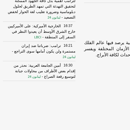
لترامب أهمية بذل كافة الجهود الممكنة
لتحقيق التهدئة التي تمهد الطريق لحلول
دبلوماسية وضرورة تغليب لغة الحوار لخفض
التصعيد
-
لبنانون 24
16:37
الخارجية الأميركية: على الأميركيين
خارج الشرق الأوسط أن يعيدوا النظر في
السفر إلى المنطقة
-
LBCI
unab] زاوية صباحية يومية يرصد فيها عالم الفلك
16:21
ترامب: ضرباتنا ضد إيران
لأزمان المختلفة ويفسر
مستمرة ولن يكون أمامها سوى التراجع
-
داث لكافة الأبراج.
لبنانون 24
16:30
أمين الجامعة العربية: نحذر من
إقدام بعض الأطراف من محاولات جبانة
لتوسيع رقعة الصراع
-
لبنانون 24
16:16
الهيئة العليا للإغاثة تسلمت الدفعة
العاشرة من حملة المساعدات المنظمة من
المملكة الأردنية الهاشمية وتضمّ 18 شاحنة
-
إرتكاز نيوز
16:45
وزير الخزانة الأميركي: لن نسمح
لإيران اتخاذ التجارة العالمية رهينة أو
استخدام الشحن الدولي لتمويل الحرس
الثوري
-
لبنانون 24